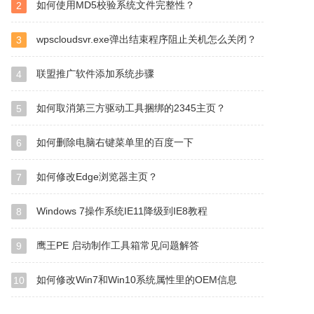
如何使用MD5校验系统文件完整性？
2
wpscloudsvr.exe弹出结束程序阻止关机怎么关闭？
3
联盟推广软件添加系统步骤
4
如何取消第三方驱动工具捆绑的2345主页？
5
如何删除电脑右键菜单里的百度一下
6
如何修改Edge浏览器主页？
7
Windows 7操作系统IE11降级到IE8教程
8
鹰王PE 启动制作工具箱常见问题解答
9
如何修改Win7和Win10系统属性里的OEM信息
10