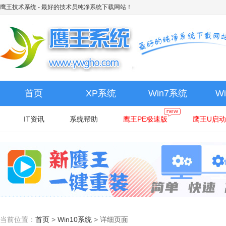
鹰王技术系统
- 最好的技术员纯净系统下载网站！
首页
XP系统
Win7系统
W
IT资讯
系统帮助
鹰王PE极速版
鹰王U启动
当前位置：
首页
>
Win10系统
>
详细页面