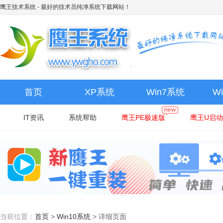
鹰王技术系统
- 最好的技术员纯净系统下载网站！
首页
XP系统
Win7系统
W
IT资讯
系统帮助
鹰王PE极速版
鹰王U启动
当前位置：
首页
>
Win10系统
>
详细页面