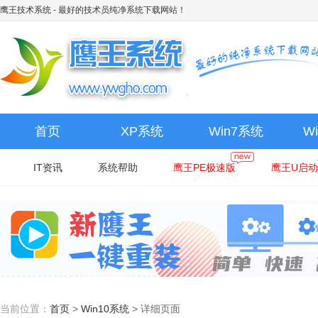
鹰王技术系统
- 最好的技术员纯净系统下载网站！
首页
XP系统
Win7系统
W
IT资讯
系统帮助
鹰王PE极速版
鹰王U启动
当前位置：
首页
>
Win10系统
>
详细页面