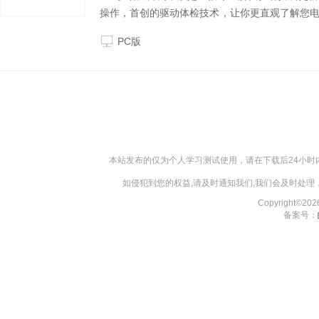
操作，首创的驱动体检技术，让你更直观了解您
病毒，快一点，再快一点，体验一键化安装和升级
PC版
本站发布的仅为个人学习测试使用，请在下载后24小
如侵犯到您的权益,请及时通知我们,我们会及时处理，对
Copyright©2
备案号：