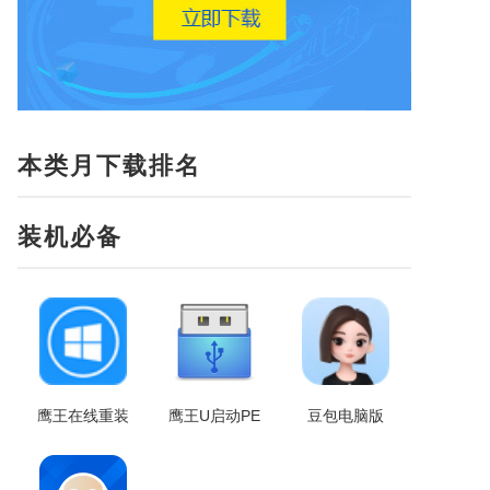
本类月下载排名
装机必备
鹰王在线重装
鹰王U启动PE
豆包电脑版