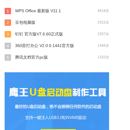
WPS Office 最新版 V11.1
1
4618次
豆包电脑版
2
2522次
钉钉 官方版V7.6.60正式版
3
2357次
360苏打办公 V2.0.0.1441官方版
4
1346次
腾讯文档官方pc版
5
1332次