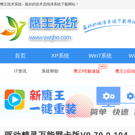
鹰王技术系统
- 最好的技术员纯净系统下载网站！
首页
XP系统
Win7系统
W
IT资讯
系统帮助
鹰王PE极速版
鹰王U启动