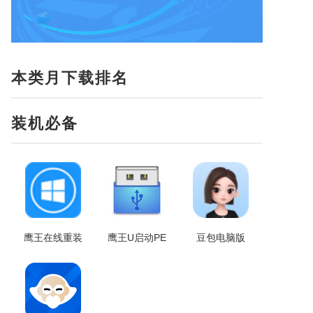
本类月下载排名
装机必备
鹰王在线重装
鹰王U启动PE
豆包电脑版