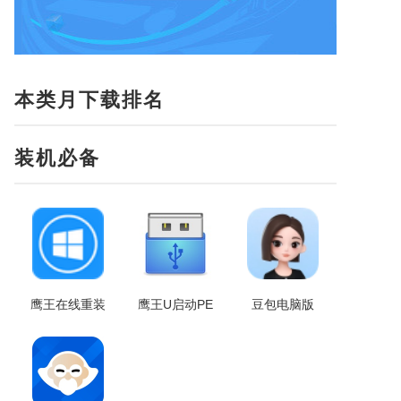
本类月下载排名
装机必备
鹰王在线重装
鹰王U启动PE
豆包电脑版