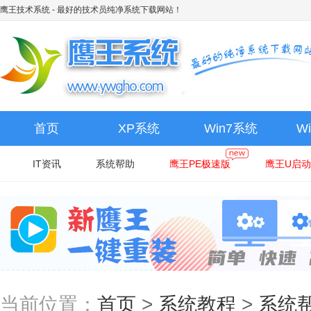
鹰王技术系统
- 最好的技术员纯净系统下载网站！
首页
XP系统
Win7系统
W
IT资讯
系统帮助
鹰王PE极速版
鹰王U启动
当前位置：
首页
>
系统教程
>
系统