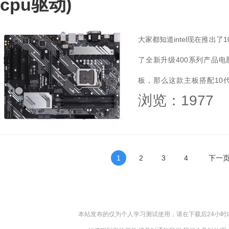
cpu驱动)
大家都知道intel现在推出
了全新升级400系列产品电
板，那么这款主板搭配10代
浏览：1977
B460+10代CPU安装Win7教程
1
2
3
4
下一
本站发布的仅为个人学习测试使用，请在下载后24小