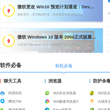
微软更改 Win10 预览计划通道：Dev、Beta、Release Preview
R
微软表示，本月晚些时候，快速通道将变成为Dev......
微软 Windows 10 版本 2004正式版重磅更新
今年首个Windows 10正式版更新于近日上架MS......
软件必备
装机必备
聊天工具
浏览器
防护杀
阿里旺旺
360安全浏览器
360安
腾讯TIM
360极速浏览器X
火绒安
微信电脑版
Edge浏览器
360杀