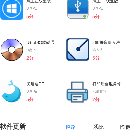
鹰王在线重装
鹰王PE极速版
U盘PE
U盘PE
5分
5分
鹰王在线重装
鹰王PE极速版
UltraISO软碟通
360拼音输入法
鹰王在线重装是一款傻瓜式在线重
鹰王PE极速版 全新的安装程序，
U盘PE
输入法
装系统软件，体积小巧、云端匹
处处彰显品质，内置很多实用工
2分
5分
配，高速下载，操作简单无需技
具、U盘制作速度快、极速进入
立即下载
立即下载
术，让小白用...
PE，操作简便...
UltraISO软碟通
360拼音输入法
优启通PE
打印后台服务修复工具
UltraISO软碟通是一款功能强大、
360手心输入法是一款无广告的输
U盘PE
系统其它
方便实用、老牌优秀的光盘映像文
入法，极致简约、知你所想、卓越
5分
2分
件制作/编辑/转换工具...
非凡的输入法。...
立即下载
立即下载
优启通PE
打印后台服务修复工具
软件更新
网络
系统
图像
优启通是IT天空精心打造的一款系
Print Spooler Repair Tool是一款