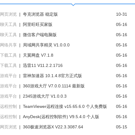
统预安装环境（PE），它具有简
实用的打印机服务修复工具，主要
约、易操作等特点，使用起来十分
用于解决打印机无法正常工作的
立即下载
立即下载
网页浏览
|
夸克浏览器 稳定版
10-31
人性化。...
问...
聊天工具
|
阿里旺旺买家版
05-16
聊天工具
|
微信客户端电脑版
05-16
网络共享
|
局域网共享精灵 V1.0.0.0
05-16
下载工具
|
天翼网盘 V7.1.8
05-16
下载工具
|
迅雷11 V11.2.2.1716
05-16
游戏平台
|
雷神加速器 10.1.4.8官方正式版
05-16
游戏平台
|
360游戏大厅 V7.0.0.1114 最新版
05-16
游戏平台
|
2345游戏大厅 V1.0.0.3
05-16
远程控制
|
TeamViewer远程连接 v15.65.6.0 个人免费版
05-16
远程控制
|
AnyDesk(远程控制软件) V9.5.4.0 个人版
05-16
网页浏览
|
360极速浏览器X V22.3.3087.64
05-15